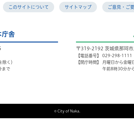
このサイトについて
サイトマップ
ご意見・ご
本庁舎
5
〒319-2192 茨城県那珂
【電話番号】
029-298-1111
を除く）
【開庁時間】
月曜日から金曜
分まで
午前8時30分か
© City of Naka.