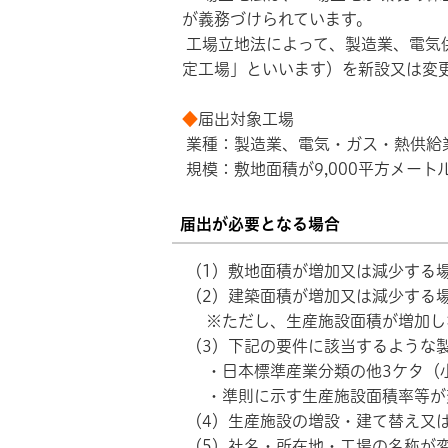
が義務づけられています。
工場立地法によって、製造業、電気
定工場」といいます）を新設又は変
◆
届出対象工場
業種：製造業、電気・ガス・熱供給
規模：敷地面積が9,000平方メート
届出が必要となる場合
（1）敷地面積が増加又は減少する
（2）建築面積が増加又は減少する
※ただし、生産施設面積が増加しな
（3）下記の要件に該当するような
・日本標準産業分類の他3ケタ（小
・準則に示す生産施設面積率等が
（4）生産施設の増設・建て替え又
（5）社名・所在地・工場の名称が