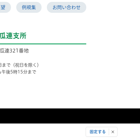
要望
例規集
お問い合わせ
瓜連支所
市瓜連321番地
日まで（祝日を除く）
ら午後5時15分まで
固定する