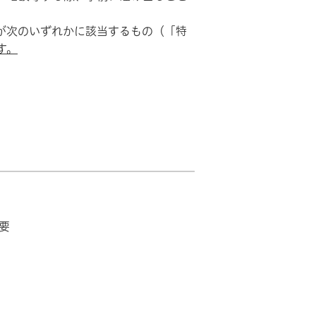
が次のいずれかに該当するもの（「特
す。
要