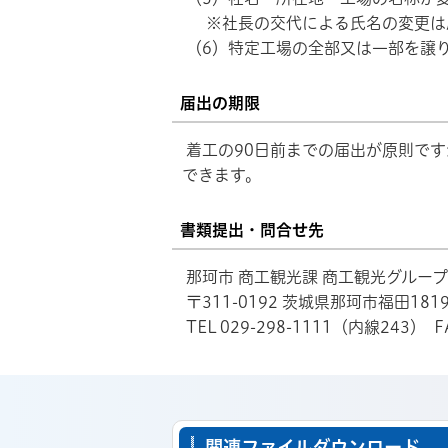
※社長の交代による氏名の変更は
（6）特定工場の全部又は一部を譲
届出の期限
着工の90日前までの届出が原則で
できます。
書類提出・問合せ先
那珂市 商工観光課 商工観光グループ
〒311-0192 茨城県那珂市福田181
TEL 029-298-1111（内線243） FA
関連ファイルダウンロード