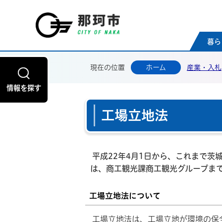
那珂
暮ら
現在の位置
ホーム
産業・入札
情報を探す
工場立地法
平成22年4月1日から、これまで茨
は、商工観光課商工観光グループま
工場立地法について
工場立地法は、工場立地が環境の保