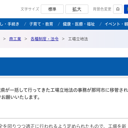
拡大
文字サイズ
標準
背景色変更
白
市公式ホームページ
し・手続き
子育て・教育
健康・医療・福祉
イベント・
>
商工業
>
各種制度・法令
>
工場立地法
城県が一括して行ってきた工場立地法の事務が那珂市に移管さ
でお願いいたします。
全を図りつつ適正に行われるよう定められたもので、工場を新