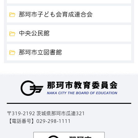
那珂市子ども会育成連合会
中央公民館
那珂市立図書館
那
〒319-2192 茨城県那珂市瓜連321
【電話番号】029-298-1111
那珂市