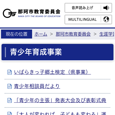
音声読み上げ
那珂市教育
MULTILINGUAL
現在の位置
ホーム
>
那珂市教育委員会
>
生涯学
青少年育成事業
いばらきっ子郷土検定（県事業）
青少年相談員だより
「青少年の主張」発表大会及び表彰式典
「大人が変われば、子どもも変わる」運