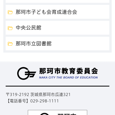
那珂市子ども会育成連合会
中央公民館
那珂市立図書館
那
〒319-2192 茨城県那珂市瓜連321
【電話番号】029-298-1111
那珂市