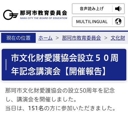
音声読み上げ
那珂市教育
MULTILINGUAL
現在の位置
ホーム
>
那珂市教育委員会
>
文化財
市文化財愛護協会設立５０周
年記念講演会【開催報告】
那珂市文化財愛護協会の設立50周年を記念
し、講演会を開催しました。
当日は、
151名
の方に参加いただきました。