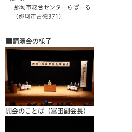
那珂市総合センターらぽーる
（那珂市古徳371）
■
講演会の様子
開会のことば（冨田副会長）