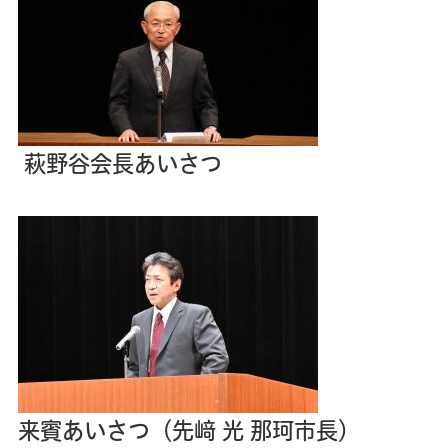
萩野谷会長あいさつ
来賓あいさつ（先﨑 光 那珂市長）