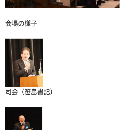
会場の様子
司会（笹島書記）