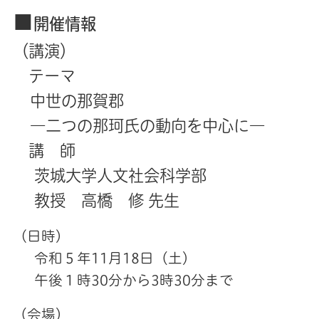
■
開催情報
（講演）
テーマ
中世の那賀郡
―二つの那珂氏の動向を中心に―
講 師
茨城大学人文社会科学部
教授 高橋 修 先生
(日時)
令和５年11月18日（土）
午後１時30分から3時30分まで
（会場）