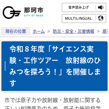
音声読み上げ
那珂市公式ホームペ
MULTILINGUAL
現在の位置
ホーム
>
防災・安全・災害情報
>
原
令和８年度「サイエンス実
験・工作ツアー 放射線のひ
みつを探ろう！」を開催しま
す
市では原子力や放射線・放射能に関する
正しい知識普及のため、原子力施設見学