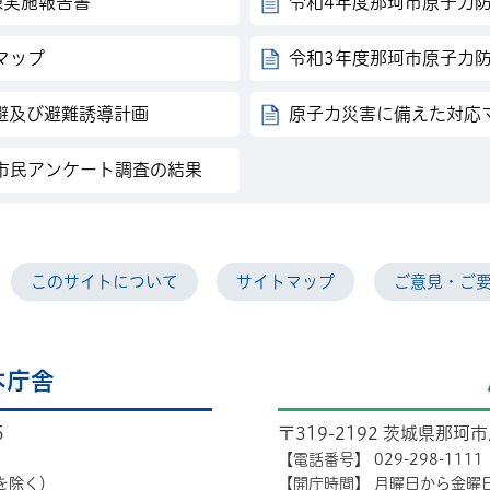
練実施報告書
令和4年度那珂市原子力
マップ
令和3年度那珂市原子力
避及び避難誘導計画
原子力災害に備えた対応
市民アンケート調査の結果
このサイトについて
サイトマップ
ご意見・ご
本庁舎
5
〒319-2192 茨城県那珂
【電話番号】
029-298-1111
を除く）
【開庁時間】
月曜日から金曜