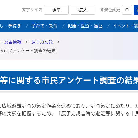
拡大
文字サイズ
標準
背景色変更
白
市公式ホームページ
し・手続き
子育て・教育
健康・医療・福祉
イベント・
・災害情報
>
原子力防災
>
る市民アンケート調査の結果
等に関する市民アンケート調査の結
市広域避難計画の策定作業を進めており、計画策定にあたり、
等の実態を把握するため、「原子力災害時の避難等に関する市