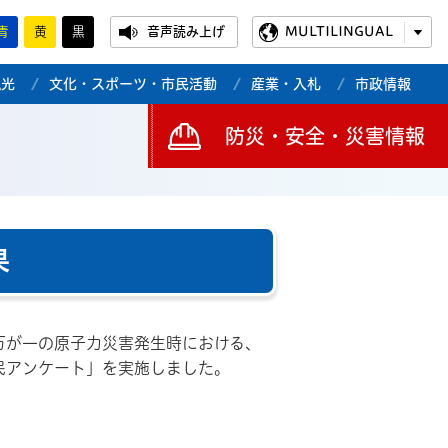
青
黄
黒
音声読み上げ
MULTILINGUAL
観光
文化・スポーツ・市民活動
産業・入札
市政情報
防災・安全・災害情報
果
万が一の原子力災害発生時における、
民アンケート」を実施しました。