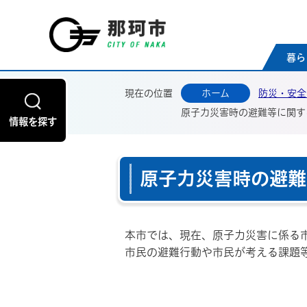
那珂
暮ら
現在の位置
ホーム
防災・安全
原子力災害時の避難等に関す
情報を探す
原子力災害時の避難
本市では、現在、原子力災害に係る
市民の避難行動や市民が考える課題