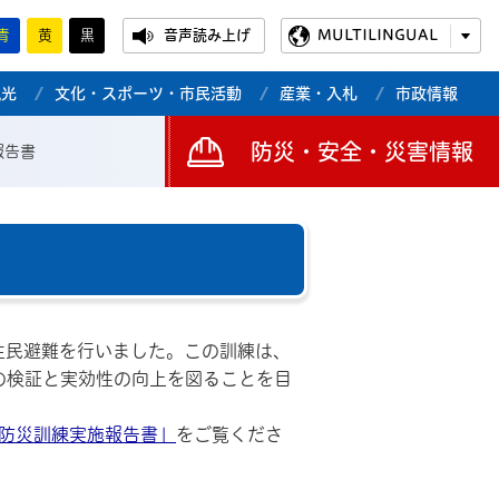
青
黄
黒
音声読み上げ
MULTILINGUAL
観光
文化・スポーツ・市民活動
産業・入札
市政情報
防災・安全・災害情報
報告書
住民避難を行いました。この訓練は、
の検証と実効性の向上を図ることを目
力防災訓練実施報告書」
をご覧くださ