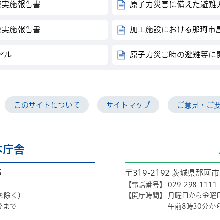
練実施報告書
原子力災害に備えた避難
練実施報告書
加工施設における那珂市
アル
原子力災害時の避難等に
このサイトについて
サイトマップ
ご意見・ご
本庁舎
5
〒319-2192 茨城県那珂
【電話番号】
029-298-1111
を除く）
【開庁時間】
月曜日から金曜
分まで
午前8時30分か