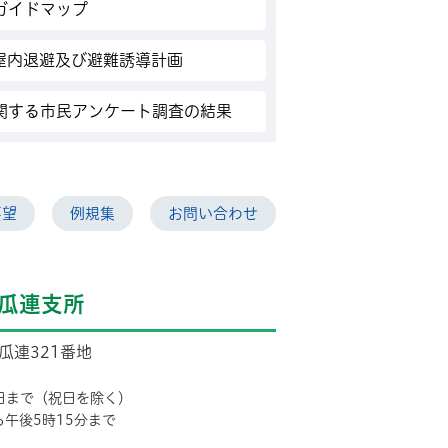
ガイドマップ
屋内退避及び避難誘導計画
関する市民アンケート調査の結果
要望
例規集
お問い合わせ
瓜連支所
市瓜連321番地
日まで（祝日を除く）
ら午後5時15分まで