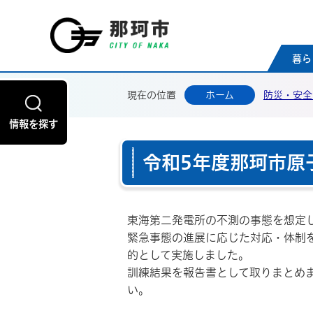
那珂
暮ら
現在の位置
ホーム
防災・安全
情報を探す
令和5年度那珂市原
東海第二発電所の不測の事態を想定
緊急事態の進展に応じた対応・体制
的として実施しました。
訓練結果を報告書として取りまとめ
い。