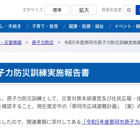
拡大
文字サイズ
標準
背景色変更
白
市公式ホームページ
し・手続き
子育て・教育
健康・医療・福祉
イベント・
・災害情報
>
原子力防災
>
令和5年度那珂市原子力防災訓練実施
子力防災訓練実施報告書
し、原子力防災訓練として、災害対策本部運営及び住民広報・
を確認すること、現在策定中の「那珂市広域避難計画」（案）
ましたので、関連書類に添付してある
「令和5年度那珂市原子