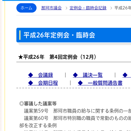
那珂市議会ホームページ
ホーム
那珂市議会
定例会・臨時会記録
平成26
平成26年定例会・臨時会
★平成26年 第4回定例会（12月）
◆ 会議録
｜
◆ 議決一覧
｜
◆
◆ 会期日程
｜
◆ 一般質問通告書
◎審議した
議案
等
議案第59号 那珂市職員の給与に関する条例の一
議案第60号 那珂市特別職の職員で常勤のものの
部を改正する条例