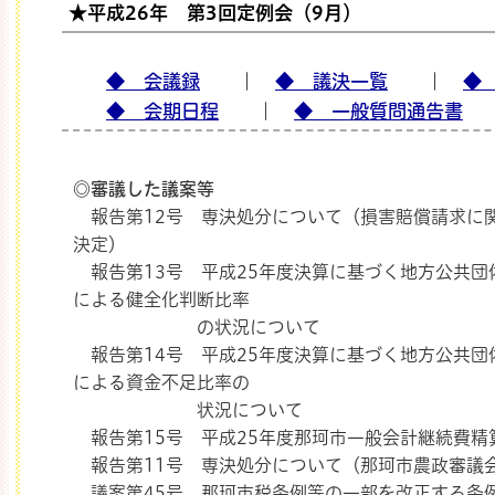
★平成26年 第3回定例会（9月）
那珂市
◆ 会議録
｜
◆ 議決一覧
｜
◆
◆ 会期日程
｜
◆ 一般質問通告書
◎審議した議案等
報告第12号 専決処分について（損害賠償請求に
決定）
報告第13号 平成25年度決算に基づく地方公共団
による健全化判断比率
の状況について
報告第14号 平成25年度決算に基づく地方公共団
による資金不足比率の
状況について
報告第15号 平成25年度那珂市一般会計継続費精
報告第11号 専決処分について（那珂市農政審議
議案第45号 那珂市税条例等の一部を改正する条