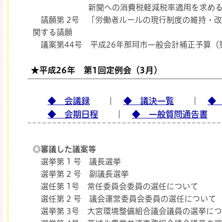
新聞への消費税軽減税率適用を求める
請願第 2号 「労働者ルールの現行制度の維持・
関する請願
議案第44号 平成26年那珂市一般会計補正予算（
★平成26年 第1回定例会（3月）
◆ 会議録
｜
◆ 議決一覧
｜
◆
◆ 会期日程
｜
◆ 一般質問通告書
◎審議した議案等
選挙第 1 号 議長選挙
選挙第 2 号 副議長選挙
選任第 1号 常任委員会委員の選任について
選任第 2 号 議会運営委員会委員の選任について
選挙第 3号 大宮環境整備組合議会議員の選挙に