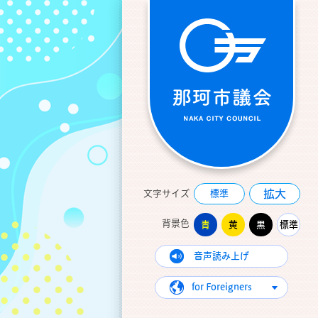
拡大
文字サイズ
標準
背景色
青
黄
黒
標準
音声読み上げ
for Foreigners