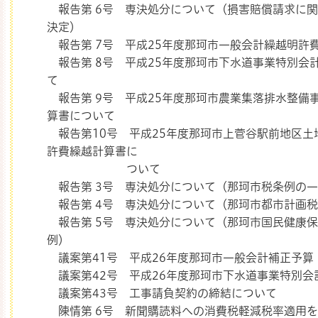
報告第 6号 専決処分について（損害賠償請求に
決定）
報告第 7号 平成25年度那珂市一般会計繰越明許
報告第 8号 平成25年度那珂市下水道事業特別会
て
報告第 9号 平成25年度那珂市農業集落排水整備
算書について
報告第10号 平成25年度那珂市上菅谷駅前地区土
許費繰越計算書に
ついて
報告第 3号 専決処分について（那珂市税条例の
報告第 4号 専決処分について（那珂市都市計画
報告第 5号 専決処分について（那珂市国民健康
例）
議案第41号 平成26年度那珂市一般会計補正予算
議案第42号 平成26年度那珂市下水道事業特別会
議案第43号 工事請負契約の締結について
陳情第 6号 新聞購読料への消費税軽減税率適用