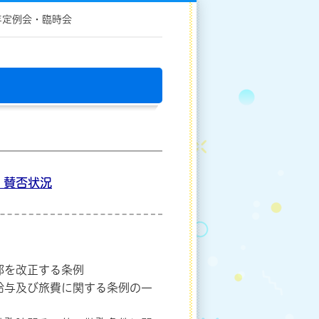
年定例会・臨時会
 賛否状況
部を改正する条例
給与及び旅費に関する条例の一