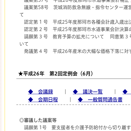
議案第57号 平成26年度那珂市水道事業会計補正
議案第58号 茨城消防救急無線・指令センター運
て
認定第 1 号 平成25年度那珂市各種会計歳入歳出
認定第 2 号 平成25年度那珂市水道事業会計決算
請願第 3 号 教育予算の拡充について 同意第 3
いて
発議第 4 号 平成26年産米の大幅な価格下落に
★平成26年 第2回定例会（6月）
◆ 会議録
｜
◆ 議決一覧
｜
◆
◆ 会期日程
｜
◆ 一般質問通告書
◎審議した議案等
請願第 1号 要支援者を介護予防給付から切り離