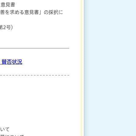
意見書
改善を求める意見書」の採択に
第2号）
 賛否状況
ついて