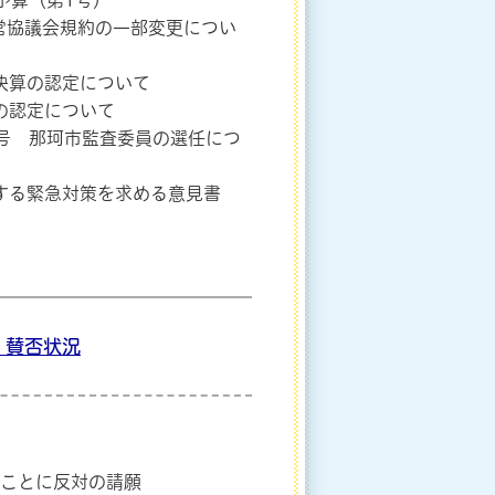
予算（第1号）
営協議会規約の一部変更につい
決算の認定について
の認定について
 号 那珂市監査委員の選任につ
対する緊急対策を求める意見書
 賛否状況
すことに反対の請願