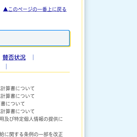
▲このページの一番上に戻る
）
◆
賛否状況
｜
｜
越計算書について
越計算書について
算書について
越計算書について
利用及び特定個人情報の提供に
支給に関する条例の一部を改正