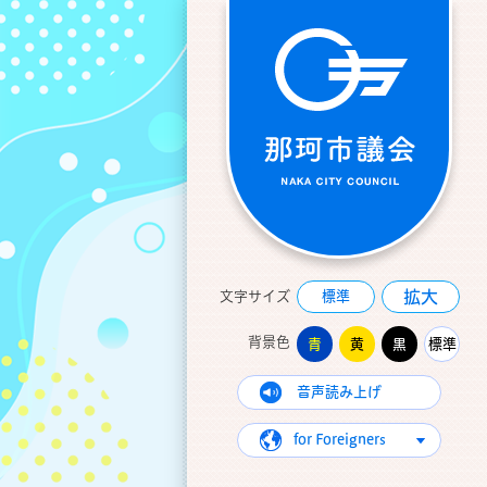
拡大
文字サイズ
標準
背景色
青
黄
黒
標準
音声読み上げ
for Foreigners