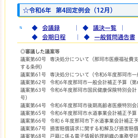
☆令和6年 第4回定例会（12月）
◆
会議録
｜
◆
議決一覧
｜
◆
会期日程
｜
◆
一般質問通告書
◎審議した議案等
議案第60号 専決処分について（那珂市医療福祉費
する条例）
議案第61号 専決処分について（令和6年度那珂市一
議案第62号 令和6年度那珂市一般会計補正予算（第
議案第63号 令和6年度那珂市国民健康保険特別会計
号）
議案第64号 令和6年度那珂市後期高齢者医療特別会
議案第65号 令和6年度那珂市水道事業会計補正予算
議案第66号 令和６年度那珂市下水道事業会計補正
議案第67号 損害賠償請求に関する和解及び損害賠
議案第68号 戸籍に係る電子情報処理組織の事務受