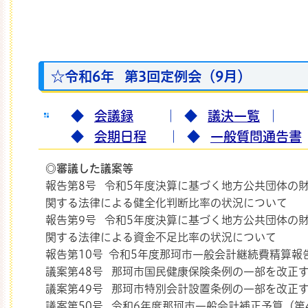
那珂市
☆令和6年 第3回定例会（9月）
◆
会議録
｜
◆
議決一覧
｜
◆
会期日程
｜
◆
一般質問通告書
◎審議した議案等
報告第8号 令和5年度決算に基づく地方公共団体の
関する法律による健全化判断比率の状況について
報告第9号 令和5年度決算に基づく地方公共団体の
関する法律による資金不足比率の状況について
報告第10号 令和5年度那珂市一般会計継続費精算報
議案第48号 那珂市国民健康保険条例の一部を改正
議案第49号 那珂市特別会計設置条例の一部を改正
議案第50号 令和6年度那珂市一般会計補正予算（第