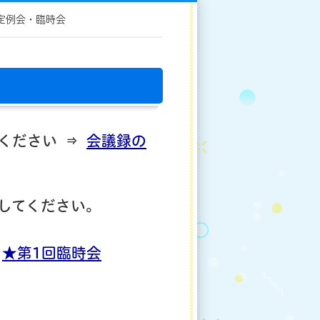
定例会・臨時会
覧ください ⇒
会議録の
してください。
｜
★第1回臨時会