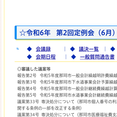
☆令和6年 第2回定例会（6月
◆
会議録
｜
◆
議決一覧
｜ 
◆
会期日程
｜
◆
一般質問通告書
◎審議した議案等
報告第2号 令和5年度那珂市一般会計繰越明許費繰
報告第3号 令和5年度那珂市下水道事業会計予算繰
報告第4号 令和5年度那珂市一般会計継続費繰越計
報告第5号 令和5年度那珂市水道事業会計継続費繰
議案第33号 専決処分について（那珂市個人番号の
関する条例の一部を改正する条例）
議案第34号 専決処分について（那珂市医療福祉費