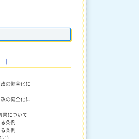
｜
財政の健全化に
財政の健全化に
告書について
する条例
する条例
4号）