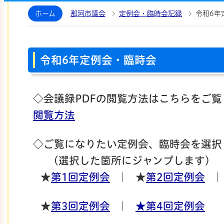
那珂市議会ホームページ
ホーム
那珂市議会
定例会・臨時会記録
令和6年
令和6年定例会・臨時会
◇会議録PDFの閲覧方法はこちらをご
閲覧方法
◇ご覧になりたい定例会、臨時会を選択
（選択した箇所にジャンプします）
★
第1回定例会
｜ ★
第2回定例会
★
第3
回定例会
｜
★第4回定例会