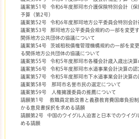
議案第51号 令和6年度那珂市介護保険特別会計（
予算（第2号）
議案第52号 令和6年度那珂地方公平委員会特別会計
議案第53号 那珂地方公平委員会規約の一部を変更
関係地方公共団体の協議について
議案第54号 茨城租税債権管理機構規約の一部を変
る関係地方公共団体の協議について
議案第55号 令和5年度那珂市各種会計歳入歳出決
議案第56号 令和5年度那珂市水道事業会計決算の認
議案第57号 令和5年度那珂市下水道事業会計決算
議案第58号 那珂市名誉市民の選定について
議案第59号 人権擁護委員の推薦について
請願第1号 教職員定数改善と義務教育費国庫負担
かる意見書採択を求める請願
請願第2号 中国のウイグル人迫害と日本でのウイグ
める請願