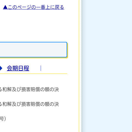
▲このページの一番上に戻る
）
◆
会期日程
｜
る和解及び損害賠償の額の決
る和解及び損害賠償の額の決
3号）