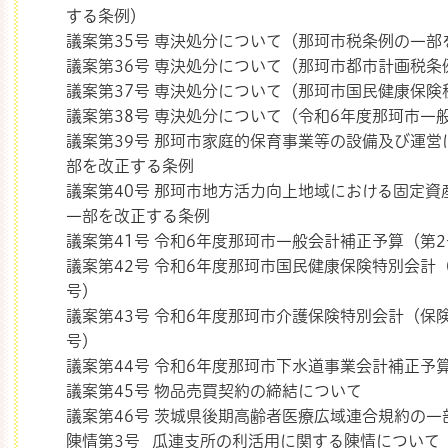
する条例）
議案第35号 専決処分について（那珂市税条例の一部
議案第36号 専決処分について（那珂市都市計画税
議案第37号 専決処分について（那珂市国民健康保
議案第38号 専決処分について（令和6年度那珂市一
議案第39号 那珂市家庭的保育事業等の設備及び運
部を改正する条例
議案第40号 那珂市地方活力向上地域における固定
一部を改正する条例
議案第41号 令和6年度那珂市一般会計補正予算（第
議案第42号 令和6年度那珂市国民健康保険特別会計
号）
議案第43号 令和6年度那珂市介護保険特別会計（保
号）
議案第44号 令和6年度那珂市下水道事業会計補正予
議案第45号 物品売買契約の締結について
議案第46号 茨城県後期高齢者医療広域連合規約の
陳情第3号 瓜連支所の利活用に関する陳情について