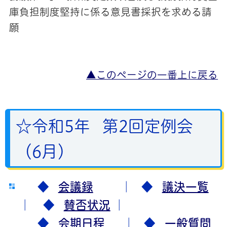
庫負担制度堅持に係る意見書採択を求める請
願
▲このページの一番上に戻る
☆令和5年 第2回定例会
（6月）
◆
会議録
｜ ◆
議決一覧
｜ ◆
賛否状況
｜
◆
会期日程
｜ ◆
一般質問