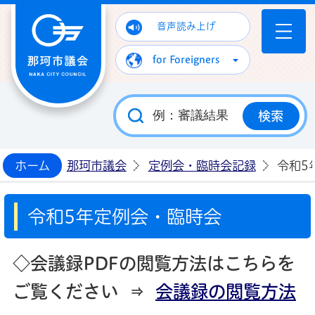
那珂市議会ホームページ
音声読み上げ
for Foreigners
ホーム
那珂市議会
定例会・臨時会記録
令和5
令和5年定例会・臨時会
◇会議録PDFの閲覧方法はこちらを
ご覧ください ⇒
会議録の閲覧方法