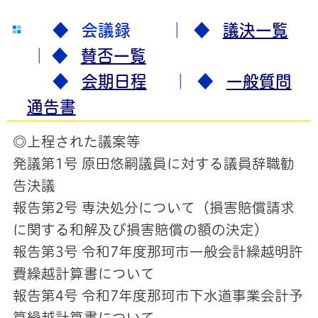
◆ 会議録 ｜
◆
議決一覧
｜
◆
賛否一覧
◆
会期日程
｜ ◆
一般質問
通告書
◎上程された議案等
発議第1号 原田悠嗣議員に対する議員辞職勧
告決議
報告第2号 専決処分について（損害賠償請求
に関する和解及び損害賠償の額の決定）
報告第3号 令和7年度那珂市一般会計繰越明許
費繰越計算書について
報告第4号 令和7年度那珂市下水道事業会計予
算繰越計算書について