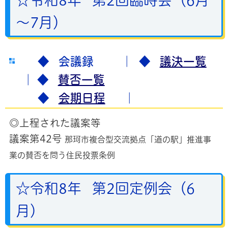
☆令和8年 第2回臨時会（6月
～7月）
◆ 会議録 ｜
◆
議決一覧
｜
◆
賛否一覧
◆
会期日程
｜
◎上程された議案等
議案第42号
那珂市複合型交流拠点「道の駅」推進事
業の賛否を
問う住民投票条例
☆令和8年 第2回定例会（6
月）