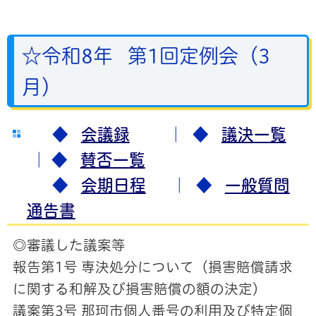
☆令和8年 第1回定例会（3
月）
◆
会議録
｜
◆
議決一覧
｜
◆
賛否一覧
◆
会期日程
｜ ◆
一般質問
通告書
◎審議した議案等
報告第1号 専決処分について（損害賠償請求
に関する和解及び損害賠償の額の決定）
議案第3号 那珂市個人番号の利用及び特定個