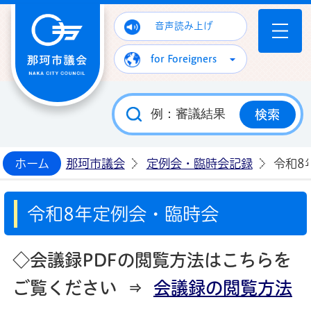
那珂市議会ホームページ
音声読み上げ
for Foreigners
ホーム
那珂市議会
定例会・臨時会記録
令和8
令和8年定例会・臨時会
◇会議録PDFの閲覧方法はこちらを
ご覧ください ⇒
会議録の閲覧方法