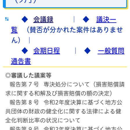
◆
会議録
｜ ◆
議決一
覧
（賛否が分かれた案件はありませ
ん）
｜
◆
会期日程
｜ ◆
一般質問
通告書
◎審議した議案等
報告第 7 号 専決処分について（損害賠償請
求に関する和解及び損害賠償の額の決定）
報告第 8 号 令和2年度決算に基づく地方公
共団体の財政の健全化に関する法律による健
全化判断比率の状況について
報告第 9 号 令和2年度決算に基づく地方公