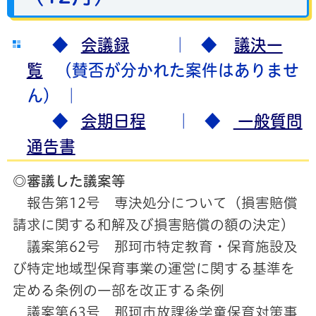
◆
会議録
｜ ◆
議決一
覧
（賛否が分かれた案件はありませ
ん）
｜
◆
会期日程
｜ ◆
一般質問
通告書
◎審議した議案等
報告第12号 専決処分について（損害賠償
請求に関する和解及び損害賠償の額の決定）
議案第62号 那珂市特定教育・保育施設及
び特定地域型保育事業の運営に関する基準を
定める条例の一部を改正する条例
議案第63号 那珂市放課後学童保育対策事