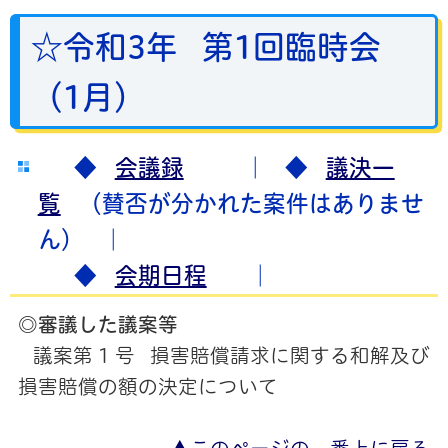
☆令和3年 第1回臨時会
（1月）
◆
会議録
｜ ◆
議決一
覧
（賛否が分かれた案件はありませ
ん）
｜
◆
会期日程
｜
◎審議した議案等
議案第 1 号 損害賠償請求に関する和解及び
損害賠償の額の決定について