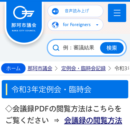
那珂市議会ホームページ
音声読み上げ
for Foreigners
ホーム
那珂市議会
定例会・臨時会記録
令和3
令和3年定例会・臨時会
◇会議録PDFの閲覧方法はこちらを
ご覧ください ⇒
会議録の閲覧方法