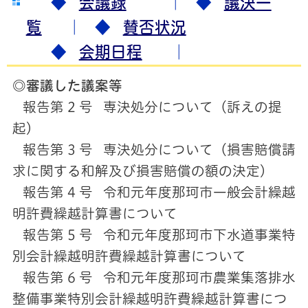
◆
会議録
｜ ◆
議決一
覧
｜ ◆
賛否状況
◆
会期日程
｜
◎審議した議案等
報告第 2 号 専決処分について（訴えの提
起）
報告第 3 号 専決処分について（損害賠償請
求に関する和解及び損害賠償の額の決定）
報告第 4 号 令和元年度那珂市一般会計繰越
明許費繰越計算書について
報告第 5 号 令和元年度那珂市下水道事業特
別会計繰越明許費繰越計算書について
報告第 6 号 令和元年度那珂市農業集落排水
整備事業特別会計繰越明許費繰越計算書につ