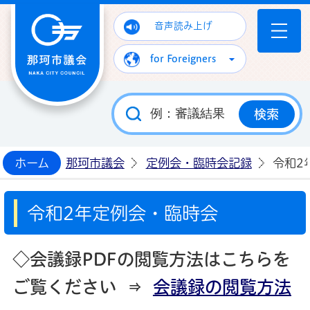
那珂市議会ホームページ
音声読み上げ
for Foreigners
ホーム
那珂市議会
定例会・臨時会記録
令和2
令和2年定例会・臨時会
◇会議録PDFの閲覧方法はこちらを
ご覧ください ⇒
会議録の閲覧方法