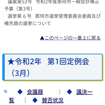
議案第52号 令和2年度那珂市一般会計補正
予算（第3号）
選挙第 6 号 那珂市選挙管理委員会委員及び
補充員の選挙について
▲このページの一番上に戻る
★令和2年 第1回定例会
（3月）
◆
会議録
｜ ◆
議決一
覧
｜ ◆
賛否状況