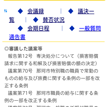
◆
会議録
｜ ◆
議決一
覧
｜ ◆
賛否状況
◆
会期日程
｜ ◆
一般質問
通告書
◎審議した議案等
報告第12号 専決処分について（損害賠償
請求に関する和解及び損害賠償の額の決定）
議案第70号 那珂市特別職の職員で常勤の
ものの給与及び旅費に関する条例の一部を改
正する条例
議案第71号 那珂市職員の給与に関する条
例の一部を改正する条例