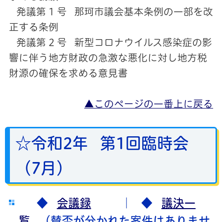
発議第 1 号 那珂市議会基本条例の一部を改
正する条例
発議第 2 号 新型コロナウイルス感染症の影
響に伴う地方財政の急激な悪化に対し地方税
財源の確保を求める意見書
▲このページの一番上に戻る
☆令和2年 第1回臨時会
（7月）
◆
会議録
｜ ◆
議決一
覧
（賛否が分かれた案件はありませ