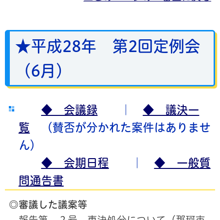
★平成28年 第2回定例会
（6月）
◆ 会議録
｜
◆ 議決一
覧
（賛否が分かれた案件はありませ
ん）
◆ 会期日程
｜
◆ 一般質
問通告書
◎審議した議案等
報告第 ２号 専決処分について（那珂市