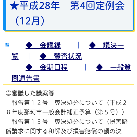
★平成28年 第4
回定例会
（12月）
◆ 会議録
｜
◆ 議決一
覧
｜
◆ 賛否状況
◆ 会期日程
｜
◆ 一般質
問通告書
◎審議した議案等
報告第１２号 専決処分について（平成２
８年度那珂市一般会計補正予算（第５号））
報告第１３号 専決処分について（損害賠
償請求に関する和解及び損害賠償の額の決