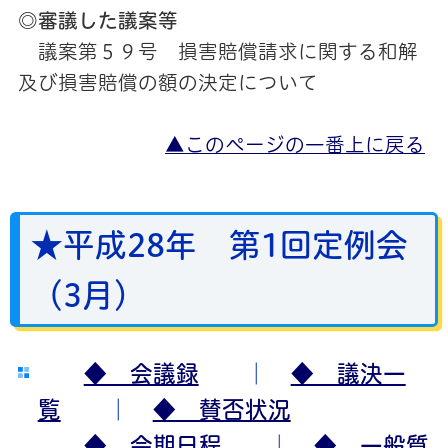
◎審議した議案等
議案第５９号 損害賠償請求に関する和解
及び損害賠償の額の決定について
▲このページの一番上に戻る
★平成28年 第1回定例会
（3月）
◆ 会議録
｜
◆ 議決一
覧
｜
◆ 賛否状況
◆ 会期日程
｜
◆ 一般質