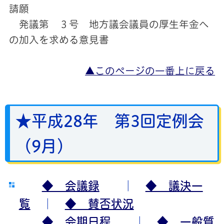
請願
発議第 ３号 地方議会議員の厚生年金へ
の加入を求める意見書
▲このページの一番上に戻る
★平成28年 第3回定例会
（9月）
◆ 会議録
｜
◆ 議決一
覧
｜
◆ 賛否状況
◆ 会期日程
｜
◆ 一般質