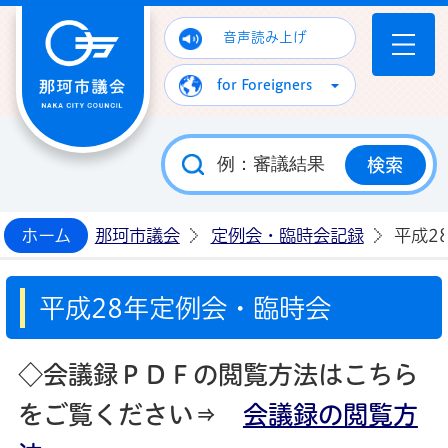
那珂市議会ホームページ
音声読み上げ
for Foreigners
ホーム
那珂市議会
定例会・臨時会記録
平成2
平成28年定例会・臨時会
◇会議録ＰＤＦの閲覧方法はこちら
をご覧ください⇒
会議録の閲覧方