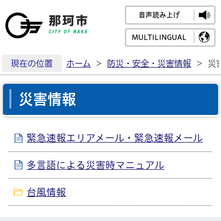
音声読み上げ
那珂市公式ホームペ
MULTILINGUAL
現在の位置
ホーム
>
防災・安全・災害情報
>
災
災害情報
緊急速報エリアメール・緊急速報メール
多言語による災害時マニュアル
台風情報