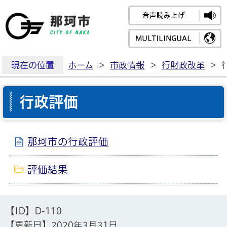
音声読み上げ
那珂市公式ホームペ
MULTILINGUAL
現在の位置
ホーム
>
市政情報
>
行財政改革
>
行政評価
那珂市の行政評価
評価結果
【ID】
D-110
【更新日】
2020年3月31日