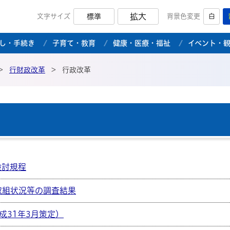
拡大
文字サイズ
標準
背景色変更
白
市公式ホームページ
し・手続き
子育て・教育
健康・医療・福祉
イベント・
>
行財政改革
>
行政改革
検討規程
取組状況等の調査結果
成31年3月策定）