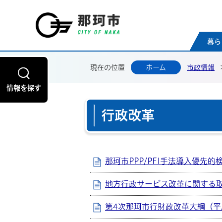
那珂
暮ら
現在の位置
ホーム
市政情報
情報を探す
行政改革
那珂市PPP/PFI手法導入優先的
地方行政サービス改革に関する
第4次那珂市行財政改革大綱（平