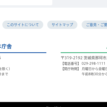
このサイトについて
サイトマップ
ご意見・ご
本庁舎
5
〒319-2192 茨城県那珂
【電話番号】
029-298-1111
を除く）
【開庁時間】
月曜日から金曜
分まで
午前8時30分か