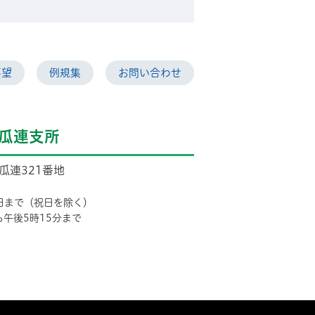
要望
例規集
お問い合わせ
瓜連支所
市瓜連321番地
日まで（祝日を除く）
ら午後5時15分まで