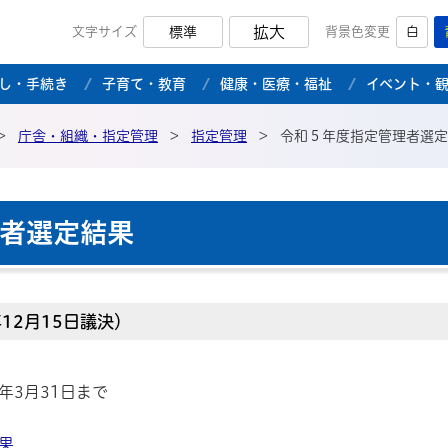
拡大
文字サイズ
標準
背景色変更
白
市公式ホームページ
し・手続き
子育て・教育
健康・医療・福祉
イベント・
>
庁舎・組織・指定管理
>
指定管理
>
令和５年度指定管理者選定
者選定結果
12月15日議決）
年3月31日まで
果