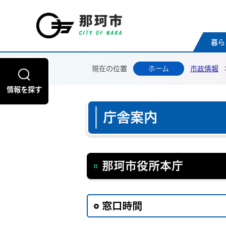
那珂
暮ら
現在の位置
ホーム
市政情報
情報を探す
庁舎案内
那珂市役所本庁
窓口時間