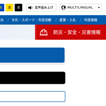
青
黄
黒
音声読み上げ
MULTILINGUAL
観光
文化・スポーツ・市民活動
産業・入札
市政情報
防災・安全・災害情報