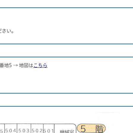
。
ださい。
9番地5 → 地図は
こちら