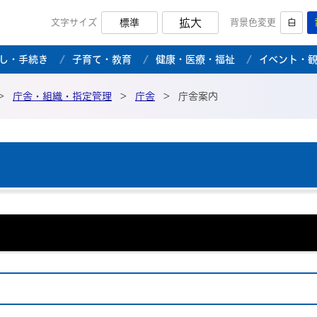
拡大
文字サイズ
標準
背景色変更
白
市公式ホームページ
し・手続き
子育て・教育
健康・医療・福祉
イベント・
>
庁舎・組織・指定管理
>
庁舎
>
庁舎案内