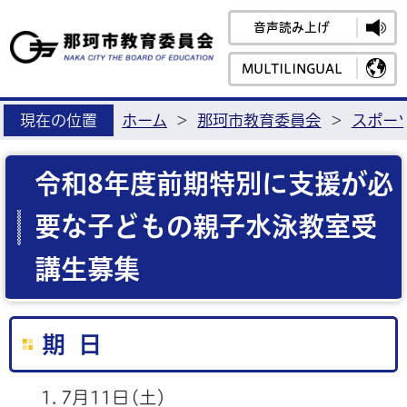
音声読み上げ
那珂市教育
MULTILINGUAL
現在の位置
ホーム
>
那珂市教育委員会
>
スポー
令和8年度前期特別に支援が必
要な子どもの親子水泳教室受
講生募集
期 日
7月11日(土）