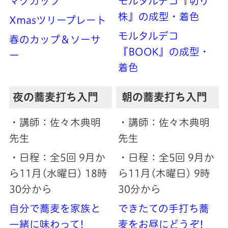
マグカップ
モルタルデコ『切り
株』の成型・着色
Xmasツリープレート
モルタルデコ
春のカップ＆ソーサ
『BOOK』の成型・
ー
着色
夜の蕎麦打ち入門
朝の蕎麦打ち入門
・講師：佐々木典明
・講師：佐々木典明
先生
先生
・日程：全5回 9月か
・日程：全5回 9月か
ら11月(水曜日) 18時
ら11月(木曜日) 9時
30分から
30分から
自分で蕎麦を家族と
できたての手打ち蕎
一緒に味わって!
麦をお昼にどうぞ!