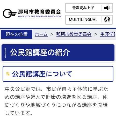
音声読み上げ
那珂市教育
MULTILINGUAL
現在の位置
ホーム
>
那珂市教育委員会
>
生涯学
公民館講座の紹介
公民館講座について
中央公民館では、市民が自ら主体的に学ぶた
めの講座や進んで健康の増進を図る講座、仲
間づくりや地域づくりにつながる講座を開講
しています。