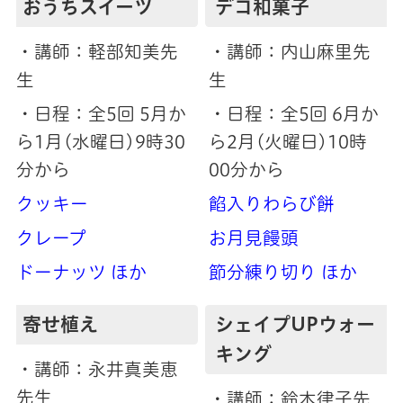
おうちスイーツ
デコ和菓子
・講師：軽部知美先
・講師：内山麻里先
生
生
・日程：全5回 5月か
・日程：全5回 6月か
ら1月(水曜日)9時30
ら2月(火曜日)10時
分から
00分から
クッキー
餡入りわらび餅
クレープ
お月見饅頭
ドーナッツ ほか
節分練り切り ほか
寄せ植え
シェイプUPウォー
キング
・講師：永井真美恵
先生
・講師：鈴木律子先