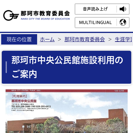
音声読み上げ
那珂市教育
MULTILINGUAL
現在の位置
ホーム
>
那珂市教育委員会
>
生涯学
那珂市中央公民館施設利用の
ご案内