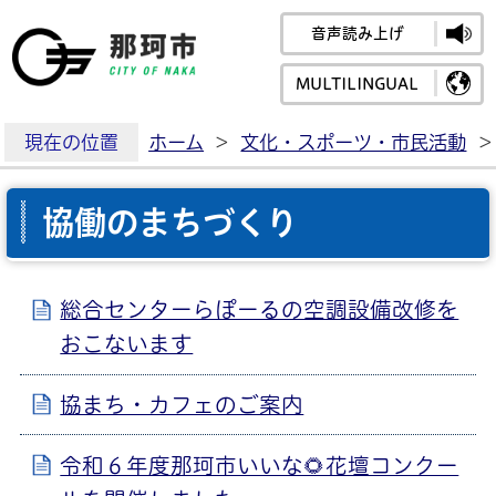
音声読み上げ
那珂市公式ホームペ
MULTILINGUAL
現在の位置
ホーム
>
文化・スポーツ・市民活動
>
協働のまちづくり
総合センターらぽーるの空調設備改修を
おこないます
協まち・カフェのご案内
令和６年度那珂市いいな🌻花壇コンクー