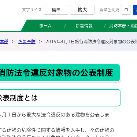
那珂市消防本部ホームページ
拡大
文字サイズ
標準
背景色変更
白
ホーム
新着情報
消防本部・消
本部
>
火災予防
>
2019年4月1日施行消防法令違反対象物の公表
施行消防法令違反対象物の公表制度
公表制度とは
４月１日から重大な法令違反のある建物を公表しま
る建物の危険性に関する情報を入手し、その建物の