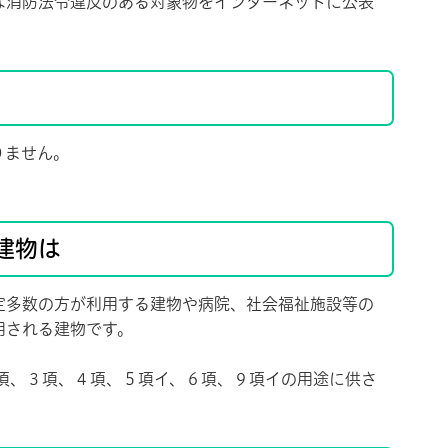
な消防法令違反のある対象物をインターネットに公表
りません。
建物は
多数の方が利用する建物や病院、社会福祉施設等の
用される建物です。
項、３項、４項、５項イ、６項、９項イの用途に供さ