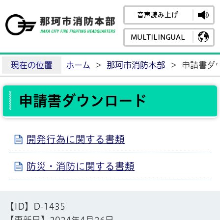
音声読み上げ
那珂市消防
MULTILINGUAL
現在の位置
ホーム
>
那珂市消防本部
>
申請書ダ
申請書ダウンロード
開発行為に関する書類
防災・消防に関する書類
【ID】
D-1435
【更新日】
2024年4月26日