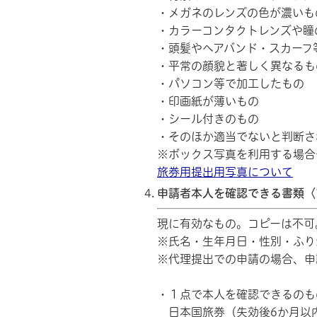
・メガネのレンズの色が濃いも
・カラーコンタクトレンズや瞳
・頭髪やヘアバンド・スカーフ
・平常の顔貌と著しく異なるも
・パソコン等で加工したもの
・印画紙が薄いもの
・シール付きのもの
・そのほか適当でないと判断さ
※ボックス写真を利用する場合
旅券用提出用写真について
申請者本人を確認できる書類〈
現に有効なもの。コピーは不可
※氏名・生年月日・性別・ふり
※代理提出での申請の場合、申
・１点で本人を確認できるのも
日本国旅券（失効後6か月以内