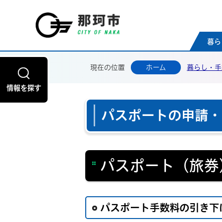
那珂
暮ら
現在の位置
ホーム
暮らし・手
情報を探す
パスポートの申請・
パスポート（旅券
パスポート手数料の引き下