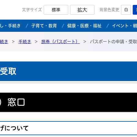
拡大
文字サイズ
標準
背景色変更
白
市公式ホームページ
し・手続き
子育て・教育
健康・医療・福祉
イベント・
続き
>
手続き
>
旅券（パスポート）
>
パスポートの申請・受取
受取
）窓口
げについて