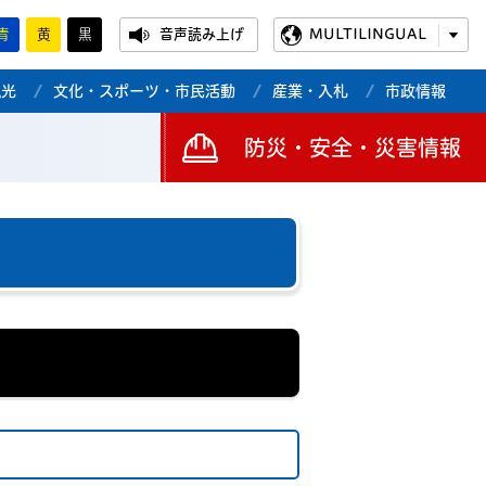
青
黄
黒
音声読み上げ
MULTILINGUAL
観光
文化・スポーツ・市民活動
産業・入札
市政情報
防災・安全・災害情報