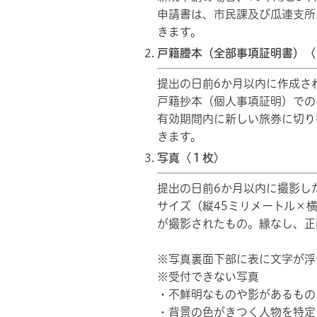
申請書は、市民課及び瓜連支所
きます。
戸籍謄本（全部事項証明書）〈
提出の日前6か月以内に作成さ
戸籍抄本（個人事項証明）での
有効期間内に新しい旅券に切り
きます。
写真〈１枚〉
提出の日前6か月以内に撮影し
サイズ（縦45ミリメートル×
が撮影されたもの。縁なし、正
※写真裏面下部に表に文字が浮
※受付できない写真
・不鮮明なものや影があるもの
・背景の色がきつく人物を特定