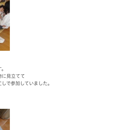
す。
物に見立てて
忙しで参加していました。