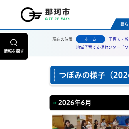
那珂
暮ら
現在の位置
ホーム
子育て・教
地域子育て支援センター「つ
情報を探す
つぼみの様子（202
2026年6月