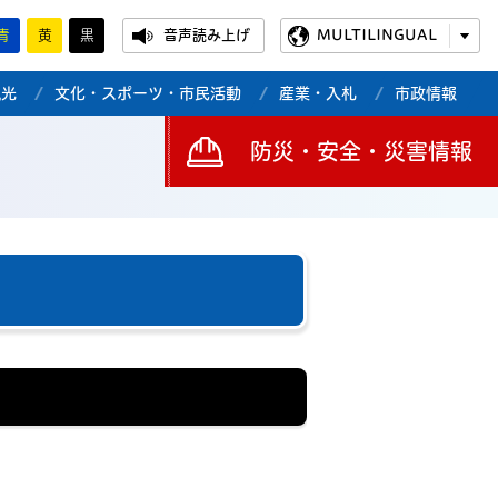
青
黄
黒
音声読み上げ
MULTILINGUAL
観光
文化・スポーツ・市民活動
産業・入札
市政情報
防災・安全・災害情報