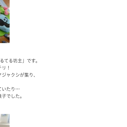
てるてる坊主」です。
チリ！
マジャクシが集り、
。
ていたり…
様子でした。