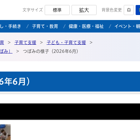
拡大
文字サイズ
標準
背景色変更
白
市公式ホームページ
し・手続き
子育て・教育
健康・医療・福祉
イベント・
育
>
子育て支援
>
子ども・子育て支援
>
ぼみ」
>
つぼみの様子（2026年6月）
6年6月）