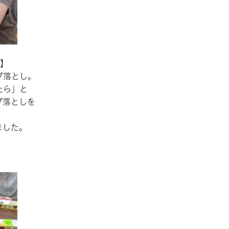
1】
プ落とし。
たら」と
プ落としを
ました。