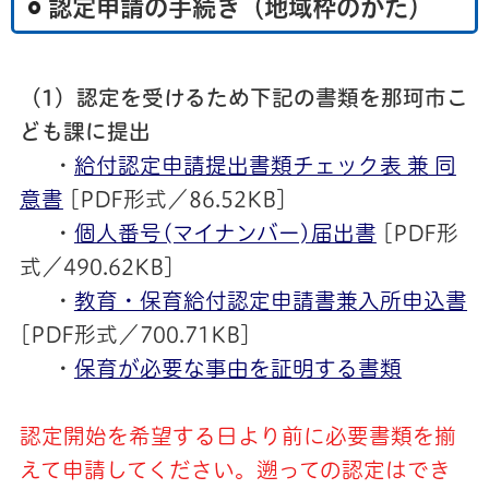
認定申請の手続き（地域枠のかた）
（1）認定を受けるため下記の書類を那珂市こ
ども課に提出
・
給付認定申請提出書類チェック表 兼 同
意書
[PDF形式／86.52KB]
・
個人番号(マイナンバー)届出書
[PDF形
式／490.62KB]
・
教育・保育給付認定申請書兼入所申込書
[PDF形式／700.71KB]
・
保育が必要な事由を証明する書類
認定開始を希望する日より前に必要書類を揃
えて申請してください。遡っての認定はでき