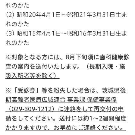
れのかた
(2) 昭和20年4月1日～昭和21年3月31日生ま
れのかた
(3) 昭和15年4月1日～昭和16年3月31日生ま
れのかた
※対象となる方には、8月下旬頃に歯科健康診
査の案内を送付いたします。（長期入院・施
設入所者等を除く）
※「受診券」等を紛失した場合は、茨城県後
期高齢者医療広域連合 事業課 保健事業係
（029-309-1212）に連絡をして再交付の申
請をしてください。送付には約1～2週間程度
かかりますので、お早めにご連絡ください。