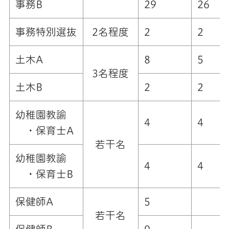
事務B
29
26
事務特別選抜
2名程度
2
2
土木A
8
5
3名程度
土木B
2
2
幼稚園教諭
4
4
・保育士A
若干名
幼稚園教諭
4
4
・保育士B
保健師A
5
若干名