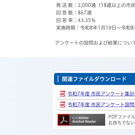
発 送 数：2,000通（18歳以上
回 答 数：867通
回 答 率：43.35％
実施時期：令和8年1月19日～令和8
アンケートの設問および結果につい
関連ファイルダウンロード
令和7年度 市民アンケート集計結果
令和7年度 市民アンケート設問 [
PDFファイ
お持ちでな