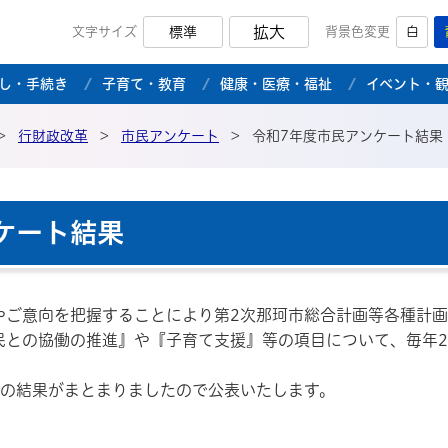
拡大
文字サイズ
標準
背景色変更
白
市公式ホームページ
し・手続き
子育て・教育
健康・医療・福祉
イベント・
>
行財政改革
>
市民アンケート
>
令和7年度市民アンケート結果
ケート結果
やご意向を把握することにより第2次那珂市総合計画等各種計
民との協働の推進』や『子育て支援』等の項目について、毎年
トの結果がまとまりましたので公表いたします。