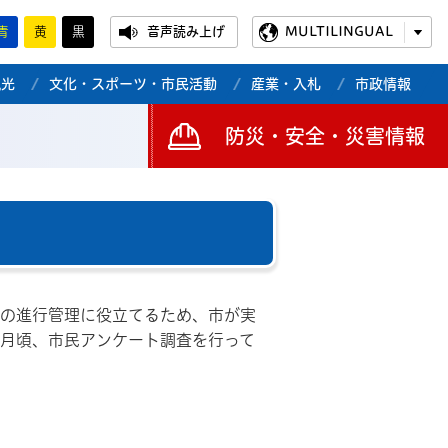
青
黄
黒
音声読み上げ
MULTILINGUAL
観光
文化・スポーツ・市民活動
産業・入札
市政情報
防災・安全・災害情報
画の進行管理に役立てるため、市が実
2月頃、市民アンケート調査を行って