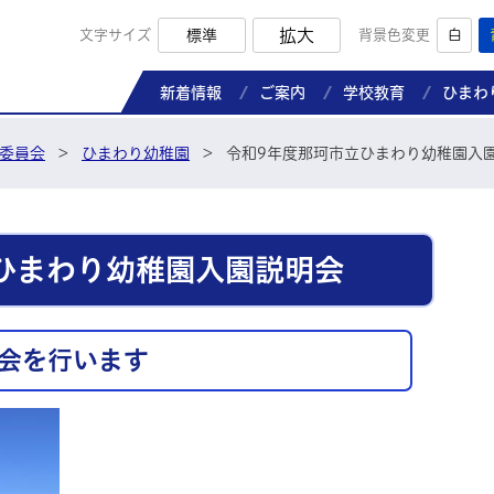
拡大
文字サイズ
標準
背景色変更
白
那珂市教育委員会ホームページ
新着情報
ご案内
学校教育
ひまわ
委員会
>
ひまわり幼稚園
>
令和9年度那珂市立ひまわり幼稚園入
ひまわり幼稚園入園説明会
明会を行います