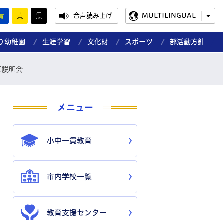
青
黄
黒
音声読み上げ
MULTILINGUAL
り幼稚園
生涯学習
文化財
スポーツ
部活動方針
園説明会
メニュー
小中一貫教育
市内学校一覧
教育支援センター