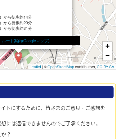
）から徒歩約14分
）から徒歩約23分
）から徒歩約31分
ルート案内(Googleマップ)
+
−
Leaflet
|
©
OpenStreetMap
contributors,
CC-BY-SA
サイトにするために、皆さまのご意見・ご感想を
感想には返信できませんのでご了承ください。
たか？