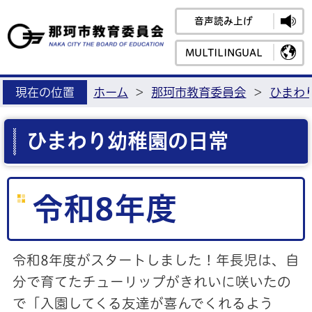
音声読み上げ
那珂市教育
MULTILINGUAL
現在の位置
ホーム
>
那珂市教育委員会
>
ひまわ
ひまわり幼稚園の日常
令和8年度
令和8年度がスタートしました！年長児は、自
分で育てたチューリップがきれいに咲いたの
で「入園してくる友達が喜んでくれるよう