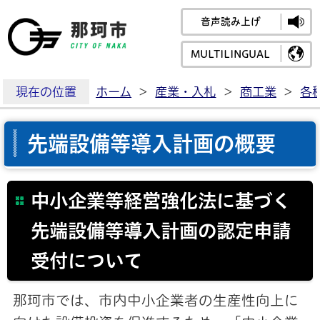
音声読み上げ
那珂市公式ホームペ
MULTILINGUAL
現在の位置
ホーム
>
産業・入札
>
商工業
>
各
先端設備等導入計画の概要
中小企業等経営強化法に基づく
先端設備等導入計画の認定申請
受付について
那珂市では、市内中小企業者の生産性向上に