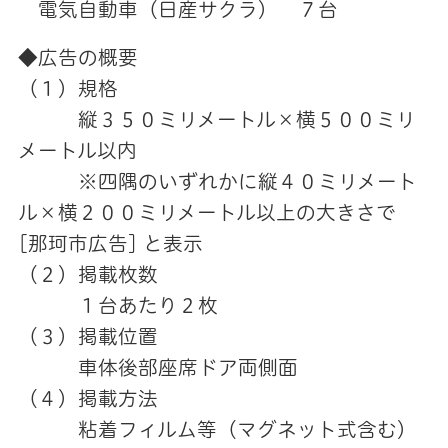
電気自動車（日産サクラ） ７台
◆広告の概要
（１）規格
縦３５０ミリメートル×横５００ミリ
メートル以内
※四隅のいずれかに縦４０ミリメート
ル×横２００ミリメートル以上の大きさで
[那珂市広告] と表示
（２）掲載枚数
１台あたり２枚
（３）掲載位置
車体後部座席ドア両側面
（４）掲載方法
粘着フィルム等（マグネット式含む）