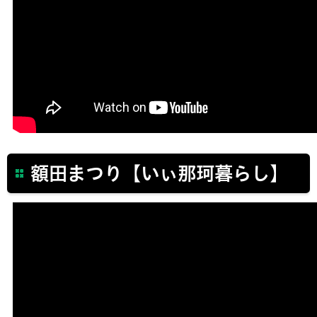
額田まつり【いぃ那珂暮らし】