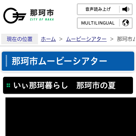
音声読み上げ
那珂市公式ホームペ
MULTILINGUAL
現在の位置
ホーム
>
ムービーシアター
>
那珂市
那珂市ムービーシアター
いぃ那珂暮らし 那珂市の夏