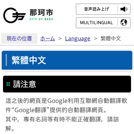
音声読み上げ
那珂市公式ホームペ
MULTILINGUAL
現在の位置
ホーム
>
Language
>
繁體中文
繁體中文
請注意
這之後的網頁是Google利用互聯網自動翻譯軟
件“Google翻譯”提供的自動翻譯網頁。
其中，專有名詞等有時不能正確翻譯，請諒
解。