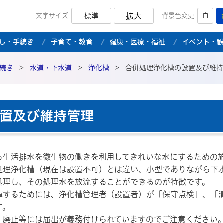
拡大
文字サイズ
標準
背景色変更
白
市公式ホームページ
し・手続き
子育て・教育
健康・医療・福祉
イベント・
続き
>
水道・下水道
>
浄化槽
>
合併処理浄化槽の設置及び維持
置及び維持管理
生活排水を微生物の働きを利用してきれいな水にするための
理浄化槽（現在は設置不可）とは違い、小型でありながら下
処理し、その処理水を放流することができるのが特徴です。
するためには、浄化槽管理者（設置者）が「保守点検」、「
す。
廃止等には届出が義務付けられていますのでご注意ください