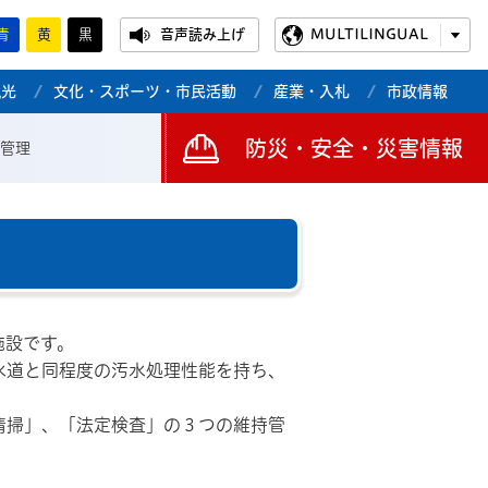
青
黄
黒
音声読み上げ
MULTILINGUAL
観光
文化・スポーツ・市民活動
産業・入札
市政情報
防災・安全・災害情報
管理
施設です。
水道と同程度の汚水処理性能を持ち、
清掃」、「法定検査」の３つの維持管
。