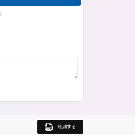
。
印刷する