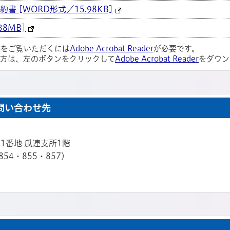
 [WORD形式／15.98KB]
38MB]
ルをご覧いただくには
Adobe Acrobat Reader
が必要です。
い方は、左のボタンをクリックして
Adobe Acrobat Reader
をダウン
問い合わせ先
21番地 瓜連支所1階
854・855・857）