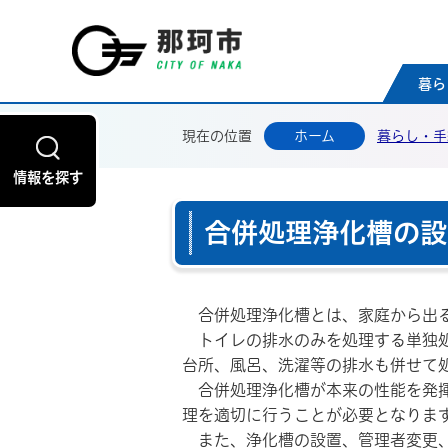
那珂
暮ら
現在の位置
ホーム
暮らし・手
情報を探す
合併処理浄化槽の設
合併処理浄化槽とは、家庭から出る
トイレの排水のみを処理する単独処
台所、風呂、洗濯等の排水も併せて
合併処理浄化槽が本来の性能を発揮
理を適切に行うことが必要となりま
また、浄化槽の設置、管理者変更、