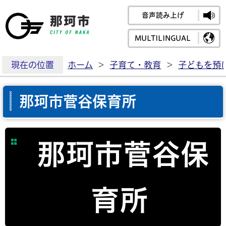
音声読み上げ
那珂市公式ホームペ
MULTILINGUAL
現在の位置
ホーム
>
子育て・教育
>
子どもを預
那珂市菅谷保育所
那珂市菅谷保
育所