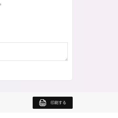
。
印刷する