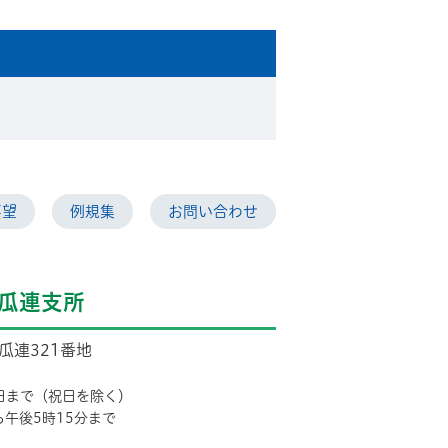
要望
例規集
お問い合わせ
瓜連支所
市瓜連321番地
日まで（祝日を除く）
ら午後5時15分まで