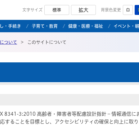
拡大
文字サイズ
標準
背景色変更
白
市公式ホームページ
し・手続き
子育て・教育
健康・医療・福祉
イベント・
について
>
このサイトについて
X 8341-3:2010 高齢者・障害者等配慮設計指針－情報通
対応することを目標とし、アクセシビリティの確保と向上に取り