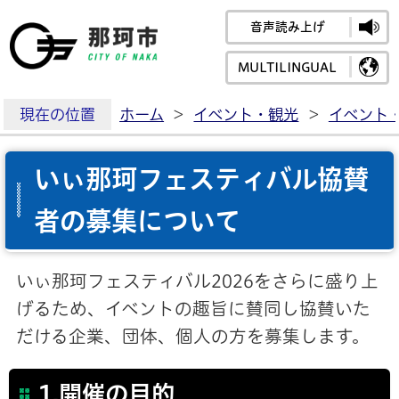
音声読み上げ
那珂市公式ホームペ
MULTILINGUAL
現在の位置
ホーム
>
イベント・観光
>
イベント
いぃ那珂フェスティバル協賛
者の募集について
いぃ那珂フェスティバル2026をさらに盛り上
げるため、イベントの趣旨に賛同し協賛いた
だける企業、団体、個人の方を募集します。
1.開催の目的