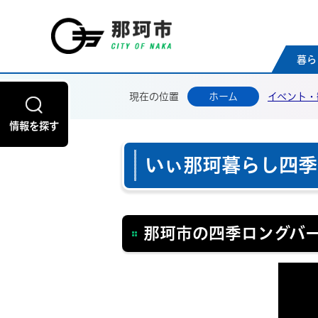
那珂
暮ら
現在の位置
ホーム
イベント・
情報を探す
いぃ那珂暮らし四季
那珂市の四季ロングバ