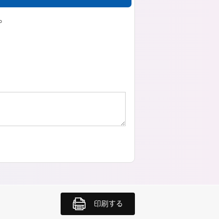
。
印刷する