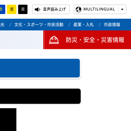
青
黄
黒
音声読み上げ
MULTILINGUAL
観光
文化・スポーツ・市民活動
産業・入札
市政情報
防災・安全・災害情報