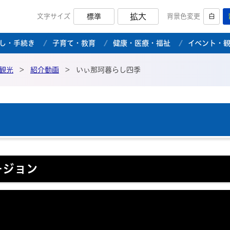
拡大
文字サイズ
標準
背景色変更
白
市公式ホームページ
し・手続き
子育て・教育
健康・医療・福祉
イベント・
観光
>
紹介動画
>
いぃ那珂暮らし四季
ージョン