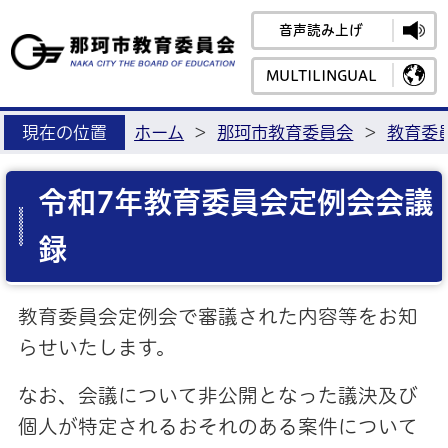
音声読み上げ
那珂市教育
MULTILINGUAL
現在の位置
ホーム
>
那珂市教育委員会
>
教育委
令和7年教育委員会定例会会議
録
教育委員会定例会で審議された内容等をお知
らせいたします。
なお、会議について非公開となった議決及び
個人が特定されるおそれのある案件について