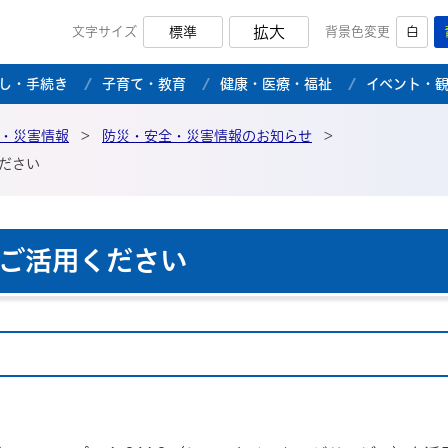
拡大
文字サイズ
標準
背景色変更
白
市公式ホームページ
し・手続き
子育て・教育
健康・医療・福祉
イベント・
・災害情報
>
防災・安全・災害情報のお知らせ
>
ださい
ご活用ください