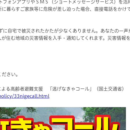
トフォンアプリやＳＭＳ（ショートメッセージサービス）を活
所に暮らすご家族等に危険が差し迫った場合、直接電話をかけ
ずに自宅で被災されたかたが少なくありません。あなたの一声
人が住む地域の災害情報を入手・通知してくれます。災害情報
ください。
による高齢者避難支援 「逃げなきゃコール」（国土交通省）
policy/33nigecall.html