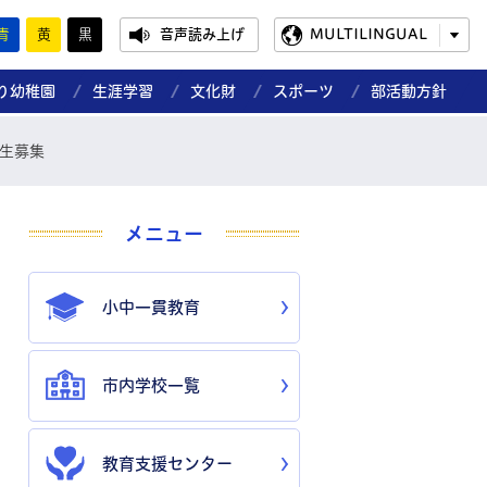
青
黄
黒
音声読み上げ
MULTILINGUAL
り幼稚園
生涯学習
文化財
スポーツ
部活動方針
講生募集
メニュー
小中一貫教育
市内学校一覧
教育支援センター