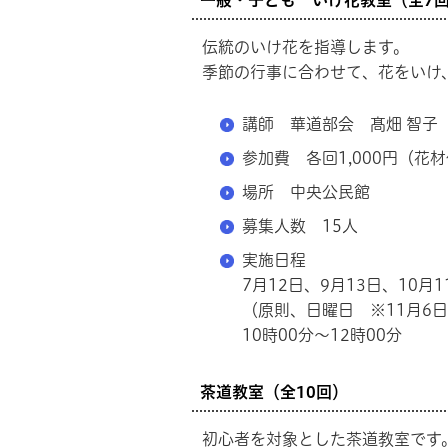
一般・子ども いけ花教室（全7
伝統のいけ花を指導します。
季節の行事に合わせて、花をいけ
講師 華道部会 髙畑 智子
参加費 各回1,000円（花材
場所 中央公民館
募集人数 15人
実施日程
7月12日、9月13日、10月1
（原則、日曜日 ※11月6
10時00分～12時00分
茶道教室（全10回）
初心者を対象とした茶道教室です