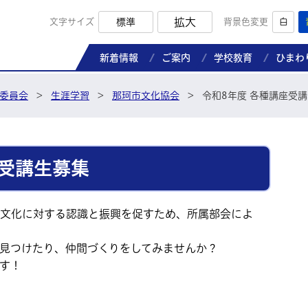
拡大
文字サイズ
標準
背景色変更
白
那珂市教育委員会ホームページ
新着情報
ご案内
学校教育
ひまわ
委員会
>
生涯学習
>
那珂市文化協会
>
令和8年度 各種講座受
座受講生募集
文化に対する認識と振興を促すため、所属部会によ
見つけたり、仲間づくりをしてみませんか？
す！