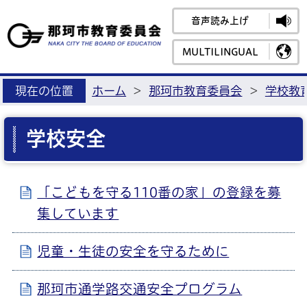
音声読み上げ
那珂市教育
MULTILINGUAL
現在の位置
ホーム
>
那珂市教育委員会
>
学校教
学校安全
「こどもを守る110番の家」の登録を募
集しています
児童・生徒の安全を守るために
那珂市通学路交通安全プログラム