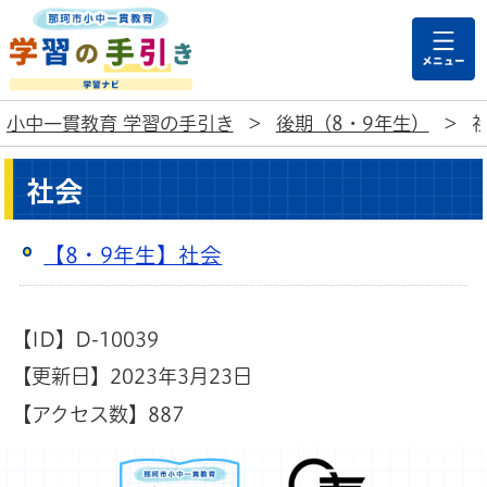
那珂市小中一貫教育
小中一貫教育 学習の手引き
>
後期（8・9年生）
>
社会
【8・9年生】社会
【ID】
D-10039
【更新日】
2023年3月23日
【アクセス数】
887
那珂市小中一貫教育 学
那珂市