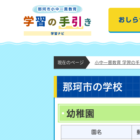
那珂市小中一貫教育
現在のページ
小中一貫教育 学習の
那珂市の学校
幼稚園
園名