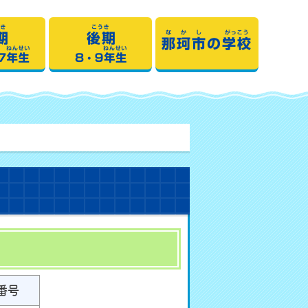
期1・2・3・4年生
中期5・6・7年生
後期8・9年生
番号