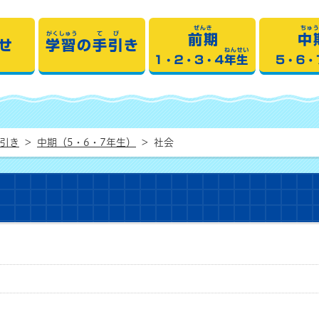
 学習の手引き
おしらせ
学習の手引き
前
手引き
>
中期（5・6・7年生）
>
社会