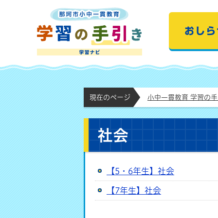
那珂市小中一貫教育
現在のページ
小中一貫教育 学習の
社会
【5・6年生】社会
【7年生】社会