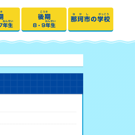
期1・2・3・4年生
中期5・6・7年生
後期8・9年生