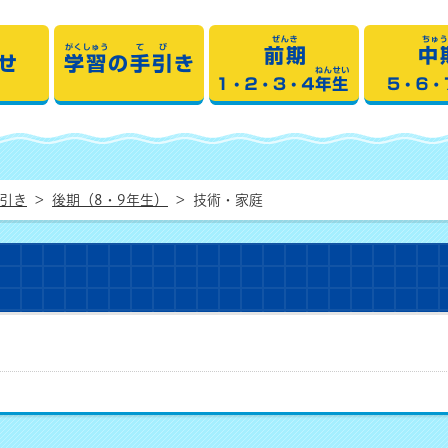
 学習の手引き
おしらせ
学習の手引き
前
手引き
>
後期（8・9年生）
>
技術・家庭