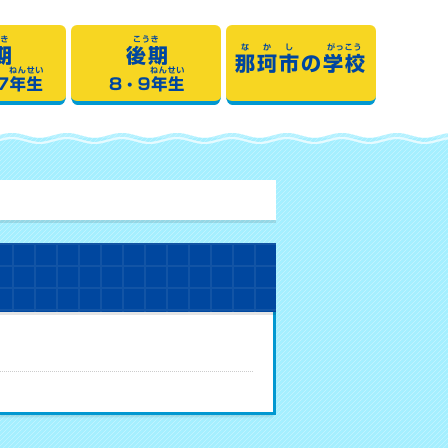
期1・2・3・4年生
中期5・6・7年生
後期8・9年生