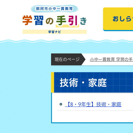
那珂市小中一貫教育
現在のページ
小中一貫教育 学習の
技術・家庭
【8・9年生】技術・家庭