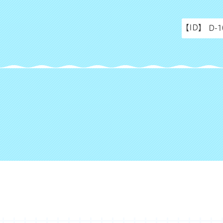
【ID】
D-1